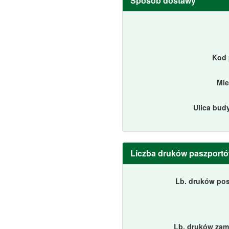
Sposób dostawy
Kod 
Mi
Ulica bud
Liczba druków paszport
Lb. druków po
Lb. druków za