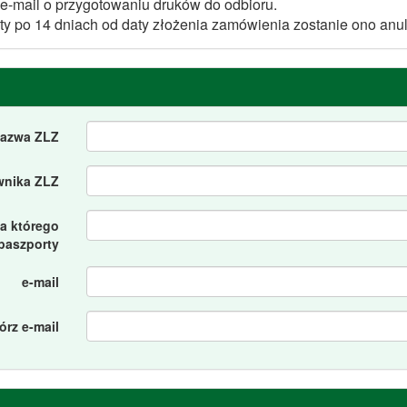
 e-mail o przygotowaniu druków do odbioru.
ty po 14 dniach od daty złożenia zamówienia zostanie ono an
azwa ZLZ
ownika ZLZ
la którego
paszporty
e-mail
órz e-mail