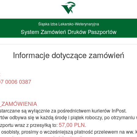
Śląska Izba Lekarsko-Weterynaryjna
System Zamówień Druków Paszportów
Informacje dotyczące zamówień
:
07 0006 0387
_ZAMÓWIENIA
starczane są wyłącznie za pośrednictwem kurierów InPost.
ów odbywa się w każdą środę i piątek roboczy, po otrzymaniu 
57,00 PLN.
zportu wraz z przesyłką to:
r osobisty, prosimy o wcześniejszą płatność przelewem na ww. 